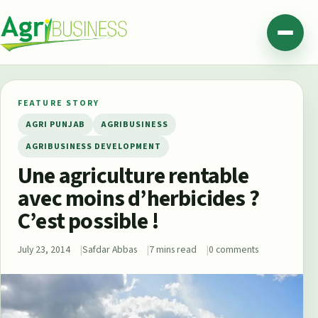
Skip to content
Agribusiness Pakistan
Menu
FEATURE STORY
AGRI PUNJAB
AGRIBUSINESS
AGRIBUSINESS DEVELOPMENT
Une agriculture rentable
avec moins d’herbicides ?
C’est possible !
July 23, 2014
Safdar Abbas
7 mins read
0 comments