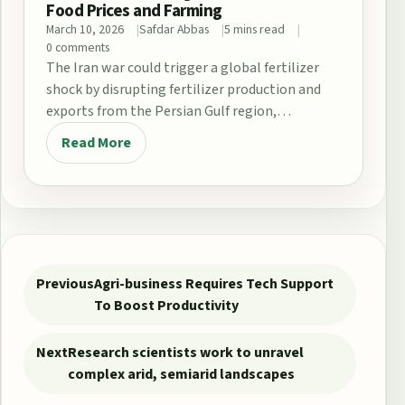
Food Prices and Farming
March 10, 2026
Safdar Abbas
5 mins read
0 comments
The Iran war could trigger a global fertilizer
shock by disrupting fertilizer production and
exports from the Persian Gulf region,
particularly through…
Read More
Post navigation
Previous
Agri-business Requires Tech Support
To Boost Productivity
Next
Research scientists work to unravel
complex arid, semiarid landscapes